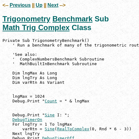
<--
Previous
||
Up
||
Next
-->
Trigonometry
Benchmark
Sub
Math Trig Complex
Class
Private Sub TrigonometryBenchmark()

    ' Run a benchmark of many of the trigonometric rout
    'See also:

    '  ComplexNumbersBenchmark Subroutine

    '  MathBuiltInBenchmark Subroutine

    Dim lngMax As Long

    Dim lngTry As Long

    Dim varRtn As Variant

    lngMax = 1024

    Debug.Print "
Count
 = " & lngMax

    Debug.Print "
Sine
 I: ";

DebugTimerOn
    For lngTry = 1 To lngMax

        varRtn = 
Sine
(
RealToComplex
(0, Rnd * 6 - 3))

    Next lngTry

    Debug.Print 
DebugTimerOff