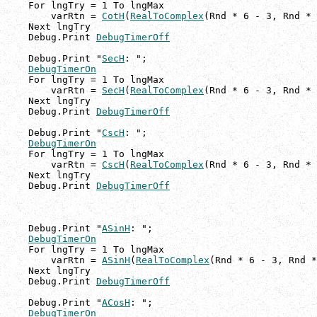
    For lngTry = 1 To lngMax

        varRtn = 
CotH
(
RealToComplex
(Rnd * 6 - 3, Rnd * 
    Next lngTry

    Debug.Print 
DebugTimerOff
    Debug.Print "
SecH
: ";

DebugTimerOn
    For lngTry = 1 To lngMax

        varRtn = 
SecH
(
RealToComplex
(Rnd * 6 - 3, Rnd * 
    Next lngTry

    Debug.Print 
DebugTimerOff
    Debug.Print "
CscH
: ";

DebugTimerOn
    For lngTry = 1 To lngMax

        varRtn = 
CscH
(
RealToComplex
(Rnd * 6 - 3, Rnd * 
    Next lngTry

    Debug.Print 
DebugTimerOff
    Debug.Print "
ASinH
: ";

DebugTimerOn
    For lngTry = 1 To lngMax

        varRtn = 
ASinH
(
RealToComplex
(Rnd * 6 - 3, Rnd *
    Next lngTry

    Debug.Print 
DebugTimerOff
    Debug.Print "
ACosH
: ";

DebugTimerOn