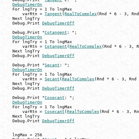
DebugTimerOn
    For lngTry = 1 To lngMax

        varRtn = 
Tangent
(
RealToComplex
(Rnd * 6 - 3, Rnd
    Next lngTry

    Debug.Print 
DebugTimerOff
    Debug.Print "
Cotangent
: ";

DebugTimerOn
    For lngTry = 1 To lngMax

        varRtn = 
Cotangent
(
RealToComplex
(Rnd * 6 - 3, R
    Next lngTry

    Debug.Print 
DebugTimerOff
    Debug.Print "
Secant
: ";

DebugTimerOn
    For lngTry = 1 To lngMax

        varRtn = 
Secant
(
RealToComplex
(Rnd * 6 - 3, Rnd 
    Next lngTry

    Debug.Print 
DebugTimerOff
    Debug.Print "
Cosecant
: ";

DebugTimerOn
    For lngTry = 1 To lngMax

        varRtn = 
Cosecant
(
RealToComplex
(Rnd * 6 - 3, Rn
    Next lngTry

    Debug.Print 
DebugTimerOff
    lngMax = 256
