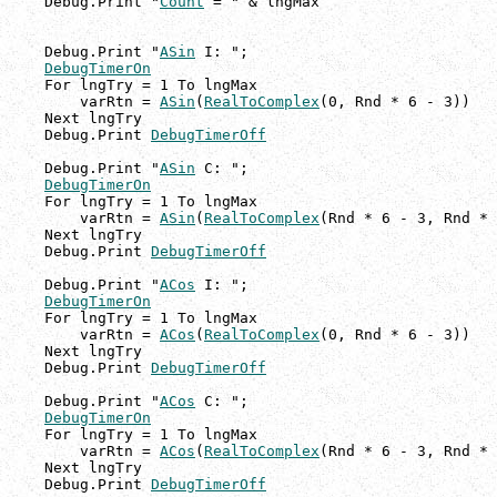
    Debug.Print "
Count
 = " & lngMax

    Debug.Print "
ASin
 I: ";

DebugTimerOn
    For lngTry = 1 To lngMax

        varRtn = 
ASin
(
RealToComplex
(0, Rnd * 6 - 3))

    Next lngTry

    Debug.Print 
DebugTimerOff
    Debug.Print "
ASin
 C: ";

DebugTimerOn
    For lngTry = 1 To lngMax

        varRtn = 
ASin
(
RealToComplex
(Rnd * 6 - 3, Rnd * 
    Next lngTry

    Debug.Print 
DebugTimerOff
    Debug.Print "
ACos
 I: ";

DebugTimerOn
    For lngTry = 1 To lngMax

        varRtn = 
ACos
(
RealToComplex
(0, Rnd * 6 - 3))

    Next lngTry

    Debug.Print 
DebugTimerOff
    Debug.Print "
ACos
 C: ";

DebugTimerOn
    For lngTry = 1 To lngMax

        varRtn = 
ACos
(
RealToComplex
(Rnd * 6 - 3, Rnd * 
    Next lngTry

    Debug.Print 
DebugTimerOff