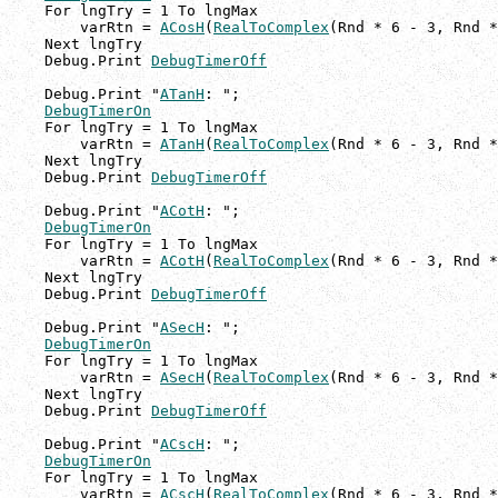
    For lngTry = 1 To lngMax

        varRtn = 
ACosH
(
RealToComplex
(Rnd * 6 - 3, Rnd *
    Next lngTry

    Debug.Print 
DebugTimerOff
    Debug.Print "
ATanH
: ";

DebugTimerOn
    For lngTry = 1 To lngMax

        varRtn = 
ATanH
(
RealToComplex
(Rnd * 6 - 3, Rnd *
    Next lngTry

    Debug.Print 
DebugTimerOff
    Debug.Print "
ACotH
: ";

DebugTimerOn
    For lngTry = 1 To lngMax

        varRtn = 
ACotH
(
RealToComplex
(Rnd * 6 - 3, Rnd *
    Next lngTry

    Debug.Print 
DebugTimerOff
    Debug.Print "
ASecH
: ";

DebugTimerOn
    For lngTry = 1 To lngMax

        varRtn = 
ASecH
(
RealToComplex
(Rnd * 6 - 3, Rnd *
    Next lngTry

    Debug.Print 
DebugTimerOff
    Debug.Print "
ACscH
: ";

DebugTimerOn
    For lngTry = 1 To lngMax

        varRtn = 
ACscH
(
RealToComplex
(Rnd * 6 - 3, Rnd *