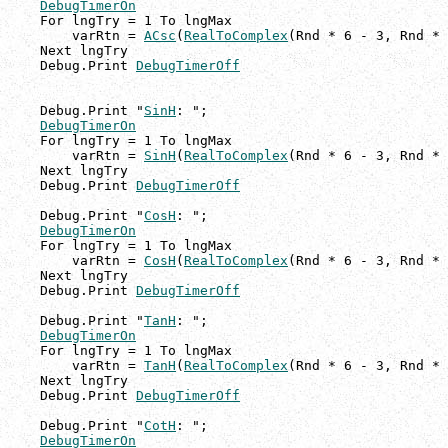
DebugTimerOn
    For lngTry = 1 To lngMax

        varRtn = 
ACsc
(
RealToComplex
(Rnd * 6 - 3, Rnd * 
    Next lngTry

    Debug.Print 
DebugTimerOff
    Debug.Print "
SinH
: ";

DebugTimerOn
    For lngTry = 1 To lngMax

        varRtn = 
SinH
(
RealToComplex
(Rnd * 6 - 3, Rnd * 
    Next lngTry

    Debug.Print 
DebugTimerOff
    Debug.Print "
CosH
: ";

DebugTimerOn
    For lngTry = 1 To lngMax

        varRtn = 
CosH
(
RealToComplex
(Rnd * 6 - 3, Rnd * 
    Next lngTry

    Debug.Print 
DebugTimerOff
    Debug.Print "
TanH
: ";

DebugTimerOn
    For lngTry = 1 To lngMax

        varRtn = 
TanH
(
RealToComplex
(Rnd * 6 - 3, Rnd * 
    Next lngTry

    Debug.Print 
DebugTimerOff
    Debug.Print "
CotH
: ";

DebugTimerOn